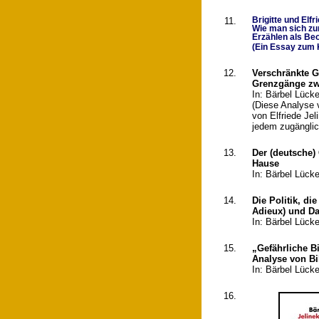
11.
Brigitte und Elfr
Wie man sich zu
Erzählen als Be
(Ein Essay zum K
12.
Verschränkte G
Grenzgänge zwi
In: Bärbel Lück
(Diese Analyse v
von Elfriede Je
jedem zugänglic
13.
Der (deutsche)
Hause
In: Bärbel Lück
14.
Die Politik, di
Adieux) und D
In: Bärbel Lück
15.
„Gefährliche Bi
Analyse von Bi
In: Bärbel Lück
16.