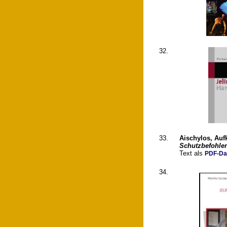
32.
33.
Aischylos, Auf
Schutzbefohle
Text als
PDF-Da
34.