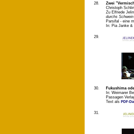
28.
Zwei "Vermisch
Christoph Schli
Zu Elfriede Jel
durchs Schwein
Parsifal - eine 
In: Pia Janke &
29.
30.
Fukushima oder
In: Weimarer Bei
Passagen Verla
Text als
PDF-Da
31.