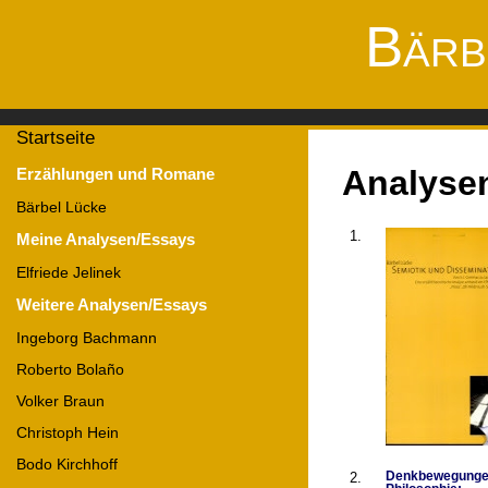
Bärb
Startseite
Analysen
Erzählungen und Romane
Bärbel Lücke
1.
Meine Analysen/Essays
Elfriede Jelinek
Weitere Analysen/Essays
Ingeborg Bachmann
Roberto Bolaño
Volker Braun
Christoph Hein
Bodo Kirchhoff
2.
Denkbewegungen,