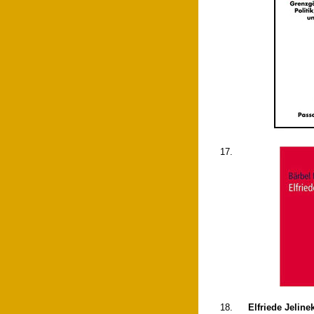
17.
18.
Elfriede Jelin