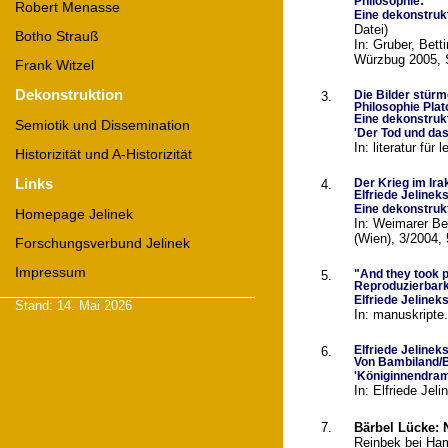
Philosophie:
Robert Menasse
Eine dekonstrukt
Datei)
Botho Strauß
In: Gruber, Bett
Würzbug 2005, 
Frank Witzel
Dekonstruktion
3.
Die Bilder stürm
Philosophie Plat
Eine dekonstruk
Semiotik und Dissemination
'Der Tod und da
In: literatur für
Historizität und A-Historizität
Links
4.
Der Krieg im Ira
Elfriede Jeline
Eine dekonstruk
Homepage Jelinek
In: Weimarer Bei
(Wien), 3/2004, 
Forschungsverbund Jelinek
Impressum
5.
"And they took pi
Reproduzierbarke
Elfriede Jelinek
Stand: 14. Mai 2026
In: manuskripte.
6.
Elfriede Jelinek
Von Bambiland/Ba
'Königinnendrama
In: Elfriede Jel
7.
Bärbel Lücke: 
Reinbek bei Ham