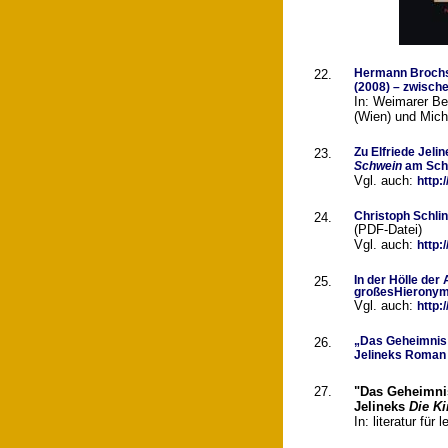
22.
Hermann Broch
(2008) – zwische
In: Weimarer Bei
(Wien) und Mich
23.
Zu Elfriede Jel
Schwein
am Scha
Vgl. auch:
http:
24.
Christoph Schli
(PDF-Datei)
Vgl. auch:
http:
25.
In der Hölle der
großesHieronymu
Vgl. auch:
http:
26.
„Das Geheimnis 
Jelineks Roma
27.
"Das Geheimni
Jelineks
Die Ki
In: literatur fü