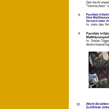
Den leicht erwe
"Vermischtes" od
8.
Parsifals Irrfahr
Eine Matthäusexp
Versuch einer 
In: stets das Ih
9.
Parsifals Irrfa
Matthäusexpedi
In: Stefan Tigg
deutschsprachige
10.
(Nicht-)Erzählen
Zu Elfriede Jeli