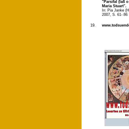
"Parsifal (laß 
Maria Stuart".
In: Pia Janke (H
2007, S. 61- 86
19.
www.todsuende.